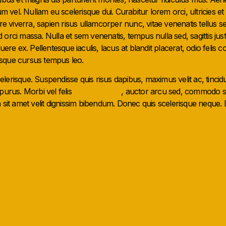
um vel. Nullam eu scelerisque dui. Curabitur lorem orci, ultricies et
re viverra, sapien risus ullamcorper nunc, vitae venenatis tellus 
 id orci massa. Nulla et sem venenatis, tempus nulla sed, sagittis 
ere ex. Pellentesque iaculis, lacus at blandit placerat, odio felis c
tesque cursus tempus leo.
erisque. Suspendisse quis risus dapibus, maximus velit ac, tincidu
purus. Morbi vel felis
condimentum
, auctor arcu sed, commodo s
 sit amet velit dignissim bibendum. Donec quis scelerisque neque. 