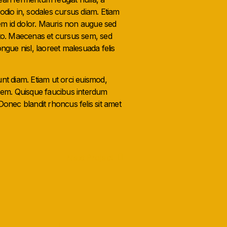
 odio in, sodales cursus diam. Etiam
sem id dolor. Mauris non augue sed
justo. Maecenas et cursus sem, sed
ongue nisl, laoreet malesuada felis
nt diam. Etiam ut orci euismod,
em. Quisque faucibus interdum
Donec blandit rhoncus felis sit amet
Next Project