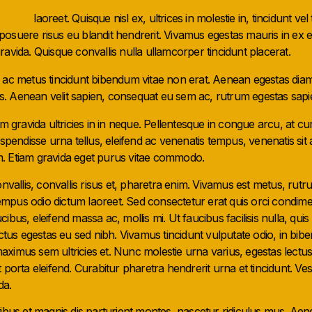
icitudin
laoreet. Quisque nisl ex, ultrices in molestie in, tincidunt v
 posuere risus eu blandit hendrerit. Vivamus egestas mauris in ex eg
avida. Quisque convallis nulla ullamcorper tincidunt placerat.
ac metus tincidunt bibendum vitae non erat. Aenean egestas diam v
tis. Aenean velit sapien, consequat eu sem ac, rutrum egestas sapi
m gravida ultricies in in neque. Pellentesque in congue arcu, at c
spendisse urna tellus, eleifend ac venenatis tempus, venenatis sit
 Etiam gravida eget purus vitae commodo.
nvallis, convallis risus et, pharetra enim. Vivamus est metus, rutru
 tempus odio dictum laoreet. Sed consectetur erat quis orci condim
ibus, eleifend massa ac, mollis mi. Ut faucibus facilisis nulla, q
uctus egestas eu sed nibh. Vivamus tincidunt vulputate odio, in b
 maximus sem ultricies et. Nunc molestie urna varius, egestas lectus 
porta eleifend. Curabitur pharetra hendrerit urna et tincidunt. Ves
da.
ibus et magnis dis parturient montes, nascetur ridiculus mus. Aen