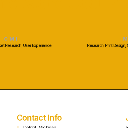
me More Cool Pr
OMI
arket Research, User Experience
Research, Print Design,
Contact Info
Detroit, Michigan
S