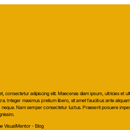
ordPress Widge
, consectetur adipiscing elit. Maecenas diam ipsum, ultricies et ult
ra. Integer maximus pretium libero, sit amet faucibus ante aliqua
us neque. Nam semper consectetur luctus. Praesent posuere imperd
gnissim.