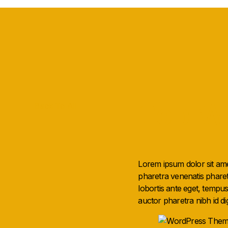
Top W
Back To All
Lorem ipsum dolor sit amet
pharetra venenatis pharet
lobortis ante eget, temp
auctor pharetra nibh id di