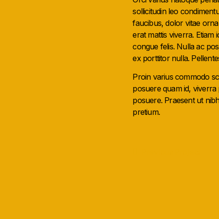
sollicitudin leo condiment
faucibus, dolor vitae orna
erat mattis viverra. Etiam
congue felis. Nulla ac posu
ex porttitor nulla. Pellen
Proin varius commodo scel
posuere quam id, viverra 
posuere. Praesent ut nibh
pretium.
Previous Project