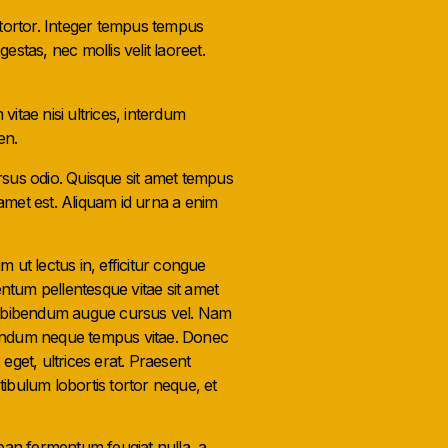
el tortor. Integer tempus tempus
estas, nec mollis velit laoreet.
itae nisi ultrices, interdum
en.
ursus odio. Quisque sit amet tempus
 amet est. Aliquam id urna a enim
m ut lectus in, efficitur congue
entum pellentesque vitae sit amet
uis bibendum augue cursus vel. Nam
ibendum neque tempus vitae. Donec
eget, ultrices erat. Praesent
tibulum lobortis tortor neque, et
ean fermentum feugiat nulla, a