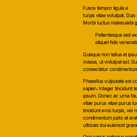
Fusce tempor ligula a
soll
turpis vitae volutpat. Duis
Morbi luctus malesuada gr
Pellentesque sed ex 
aliquet felis venena
Quisque non tellus et ipsu
massa, ut volutpat est. Su
consectetur condimentum.
Phasellus vulputate est co
sapien. Integer tincidunt
ipsum. Donec ac urna fauc
vitae purus vitae purus l
tincidunt eros turpis, vel
condimentum justo at erat 
ultricies dui euismod gravi
Orci varius natoque penat